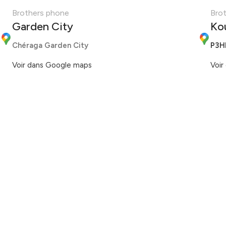
Brothers phone
Bro
Garden City
Ko
Chéraga Garden City
P3H
Voir dans Google maps
Voir