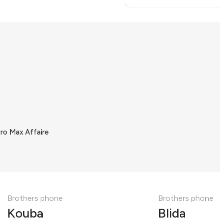
ro Max Affaire
Brothers phone
Brothers phone
Kouba
Blida