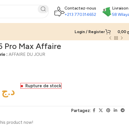
Contactez-nous
Livraison
+213 770314652
58 Wilay
Login / Register
0,00
ج
5 Pro Max Affaire
ie :
AFFAIRE DU JOUR
Rupture de stock
د.ج
Partagez:
his product now!