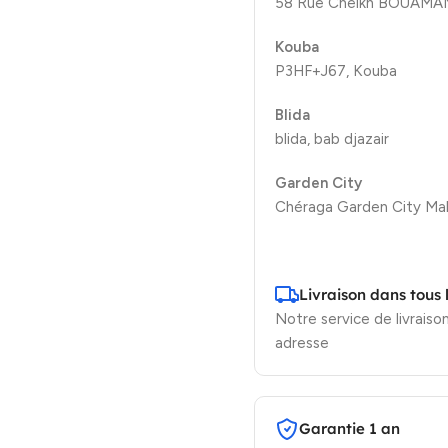
58 Rue Cheikh BOUAMAMA
Kouba
P3HF+J67, Kouba
Blida
blida, bab djazair
Garden City
Chéraga Garden City Mal
Livraison dans tous 
Notre service de livraison
adresse
Garantie 1 an