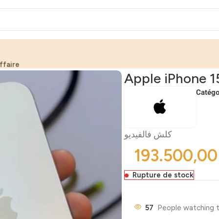
ffaire
Apple iPhone 1
Catégor
كلش فالفيديو
Rupture de stock
57
People watching t