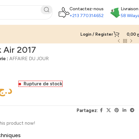
Contactez-nous
Livraison
+213 770314652
58 Wilay
Login / Register
0,00
ج
 Air 2017
ie :
AFFAIRE DU JOUR
Rupture de stock
د.ج
Partagez:
his product now!
chniques