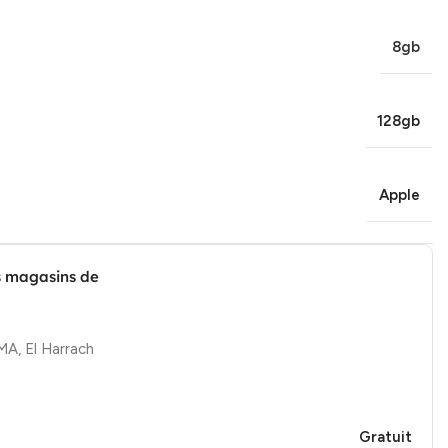
8gb
128gb
Apple
s magasins de
, El Harrach
Gratuit