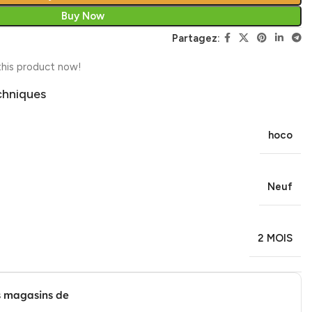
Buy Now
Partagez:
his product now!
chniques
hoco
Neuf
2 MOIS
s magasins de