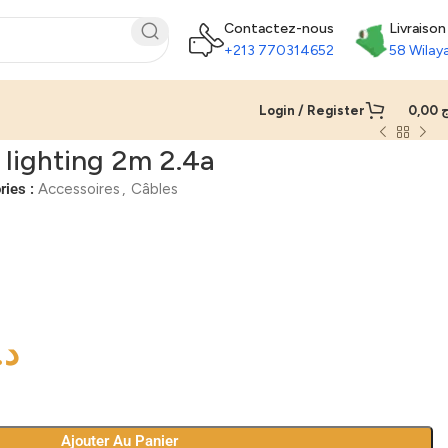
Contactez-nous
Livraison
+213 770314652
58 Wilay
Login / Register
0,00
ج
 lighting 2m 2.4a
ries :
Accessoires
,
Câbles
د.
Ajouter Au Panier