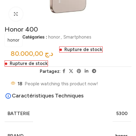
Click to enlarge
Honor 400
Catégories :
honor
,
Smartphones
honor
Rupture de stock
د.ج
Rupture de stock
Partagez:
18
People watching this product now!
Caractéristiques Techniques
BATTERIE
5300
BRAND