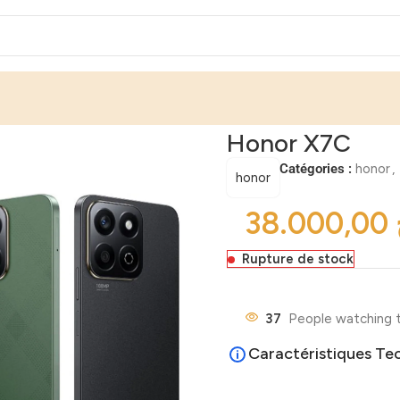
Honor X7C
Catégories :
honor
,
honor
Rupture de stock
37
People watching t
Caractéristiques Te