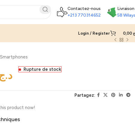
Contactez-nous
Livraison
+213 770314652
58 Wilay
Login / Register
0,00
ج
Smartphones
Rupture de stock
د.ج
Partagez:
his product now!
chniques