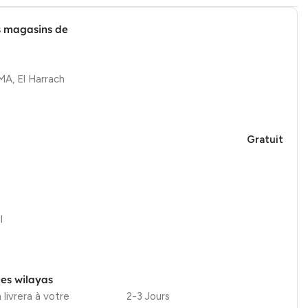
s magasins de
, El Harrach
Gratuit
l
les wilayas
 livrera à votre
2-3 Jours