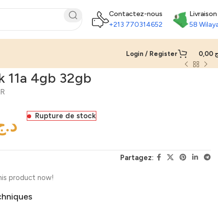
Contactez-nous
Livraison
+213 770314652
58 Wilay
Login / Register
0,00
ج
 11a 4gb 32gb
UR
Rupture de stock
د.ج
Partagez:
his product now!
chniques