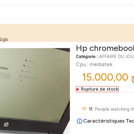
32gb
Hp chromebook
Catégorie :
AFFAIRE DU JO
Cpu : mediatek
Rupture de stock
11
People watching t
Caractéristiques Te