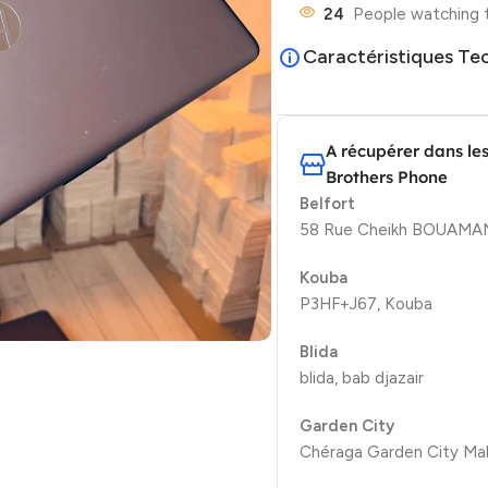
24
People watching 
Caractéristiques Te
A récupérer dans le
Brothers Phone
Belfort
58 Rue Cheikh BOUAMAMA
Kouba
P3HF+J67, Kouba
Blida
blida, bab djazair
Garden City
Chéraga Garden City Mal