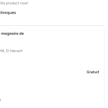
this product now!
chniques
s magasins de
, El Harrach
Gratuit
l