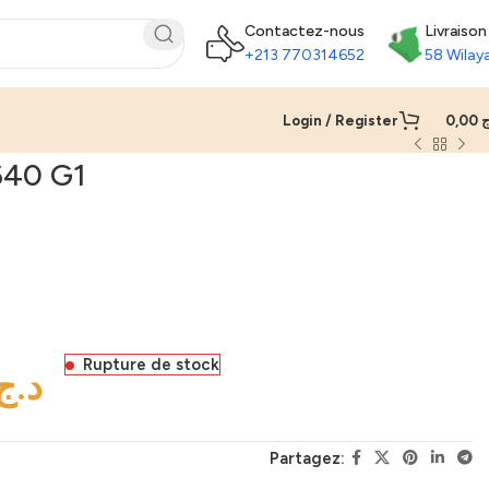
Contactez-nous
Livraison
+213 770314652
58 Wilay
Login / Register
0,00
ج
40 G1
Rupture de stock
د.ج
Partagez: