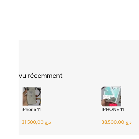
vu récemment
iPhone 11
IPHONE 11
د.ج
د.ج