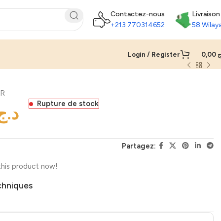
Contactez-nous
Livraison
+213 770314652
58 Wilay
Login / Register
0,00
ج
UR
Rupture de stock
د.ج
Partagez:
his product now!
chniques