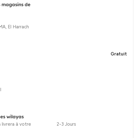
s magasins de
, El Harrach
Gratuit
l
les wilayas
 livrera à votre
2-3 Jours