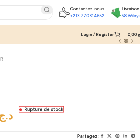
Contactez-nous
Livraison
+213 770314652
58 Wilay
Login / Register
0,00
ج
UR
Rupture de stock
د.ج
Partagez: