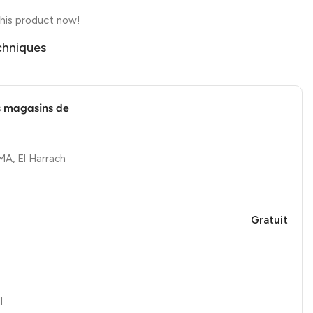
his product now!
chniques
s magasins de
, El Harrach
Gratuit
l