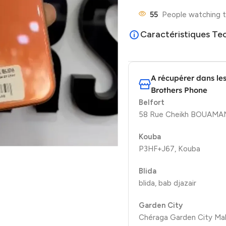
55
People watching t
Caractéristiques Te
A récupérer dans le
Brothers Phone
Belfort
58 Rue Cheikh BOUAMAMA
Kouba
P3HF+J67, Kouba
Blida
blida, bab djazair
Garden City
Chéraga Garden City Mal