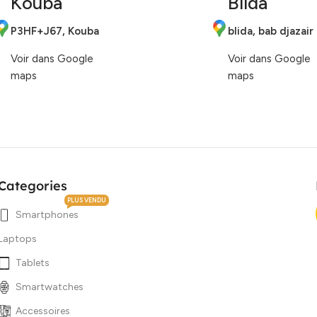
Kouba
Blida
P3HF+J67, Kouba
blida, bab djazair
Voir dans Google
Voir dans Google
maps
maps
Categories
PLUS VENDU
Smartphones
Laptops
Tablets
Smartwatches
Accessoires