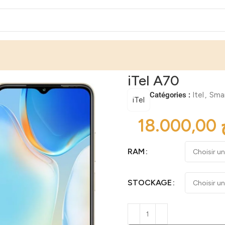
iTel A70
Catégories :
Itel
,
Sma
iTel
RAM
STOCKAGE