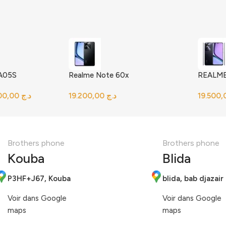
 A05S
Realme Note 60x
REALME
18.000,00
د.ج
د.ج
Brothers phone
Brothers phone
Kouba
Blida
P3HF+J67, Kouba
blida, bab djazair
Voir dans Google
Voir dans Google
maps
maps