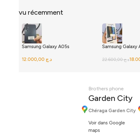
vu récemment
Samsung Galaxy A05s
Samsung Galaxy
د.ج
22.600,00
د.ج
Brothers phone
Garden City
Chéraga Garden City
Voir dans Google
maps