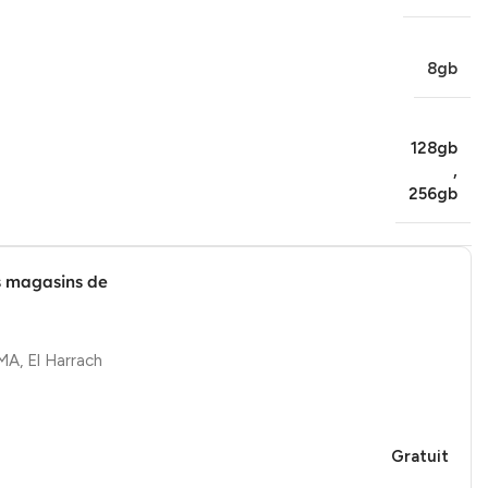
8gb
128gb
,
256gb
s magasins de
, El Harrach
Gratuit