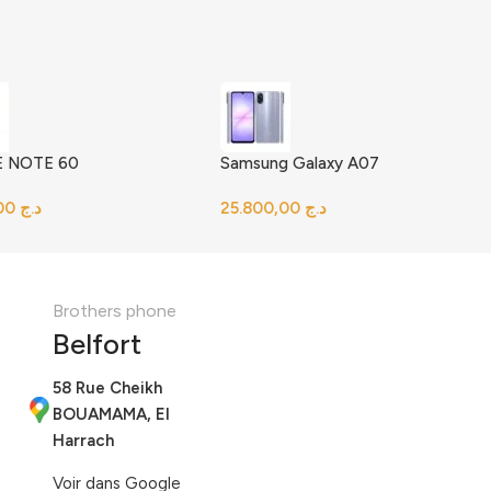
 NOTE 60
Samsung Galaxy A07
د.ج
د.ج
Brothers phone
Belfort
58 Rue Cheikh
BOUAMAMA, El
Harrach
Voir dans Google