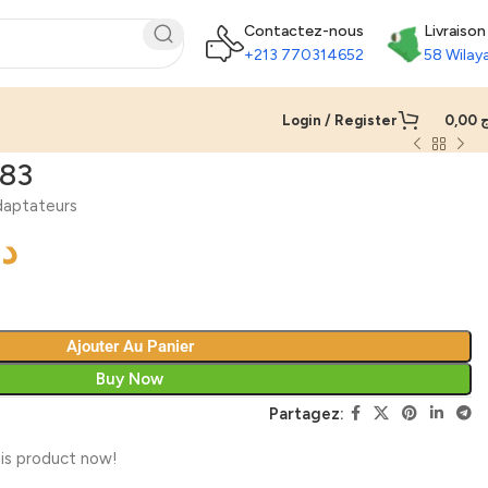
Contactez-nous
Livraison
+213 770314652
58 Wilay
Login / Register
0,00
ج
283
aptateurs
د.
Ajouter Au Panier
Buy Now
Partagez:
is product now!