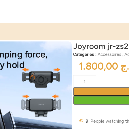
Joyroom jr-zs
Catégories :
Accessoires
,
Ad
ج
9
People watching th