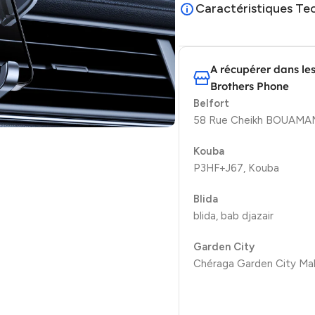
Caractéristiques Te
A récupérer dans le
Brothers Phone
Belfort
58 Rue Cheikh BOUAMAMA
Kouba
P3HF+J67, Kouba
Blida
blida, bab djazair
Garden City
Chéraga Garden City Mal