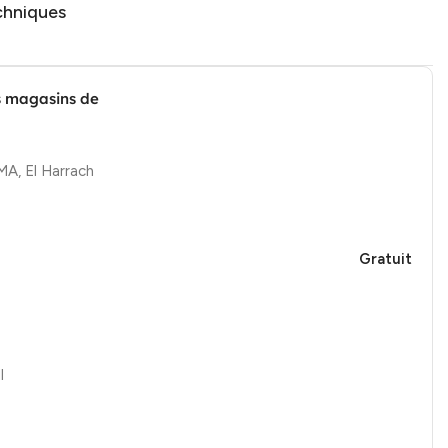
chniques
s magasins de
, El Harrach
Gratuit
l