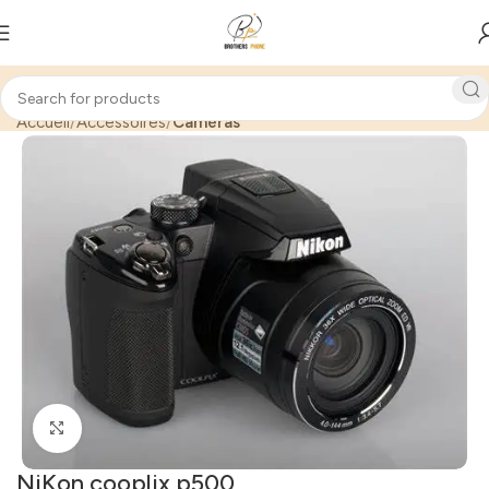
Accueil
Accessoires
Caméras
Click to enlarge
NiKon cooplix p500