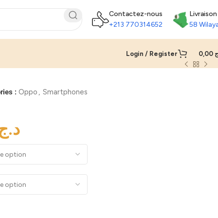
Contactez-nous
Livraison
+213 770314652
58 Wilay
Login / Register
0,00
ج
ries :
Oppo
,
Smartphones
د.ج