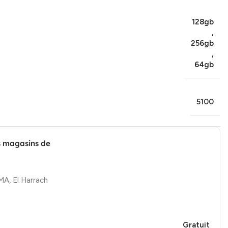
128gb
,
256gb
,
64gb
5100
s magasins de
, El Harrach
Gratuit