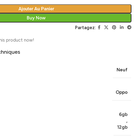
Ajouter Au Panier
Buy Now
Partagez:
his product now!
chniques
Neuf
Oppo
6gb
,
12gb