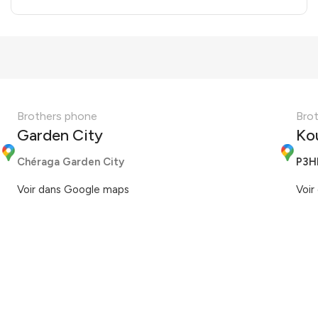
Brothers phone
Bro
Garden City
Ko
Chéraga Garden City
P3H
Voir dans Google maps
Voir