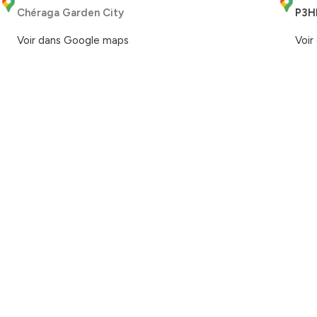
Chéraga Garden City
P3H
Voir dans Google maps
Voir