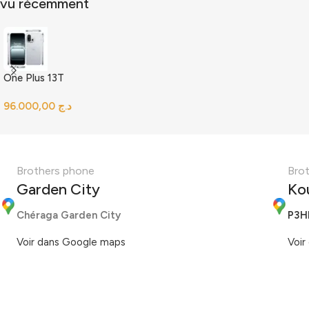
vu récemment
One Plus 13T
د.ج
Brothers phone
Bro
Garden City
Ko
Chéraga Garden City
P3H
Voir dans Google maps
Voir