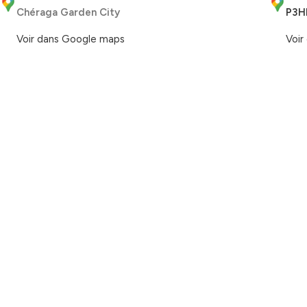
Chéraga Garden City
P3H
Voir dans Google maps
Voir