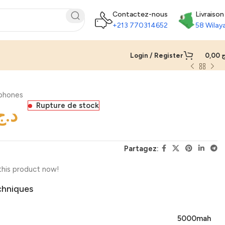
Contactez-nous
Livraison
+213 770314652
58 Wilay
Login / Register
0,00
ج
phones
Rupture de stock
د.ج
Partagez:
this product now!
chniques
5000mah