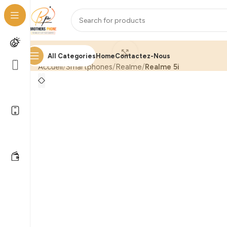
Click to enlarge
All Categories
Home
Contactez-Nous
Accueil
Smartphones
Realme
Realme 5i