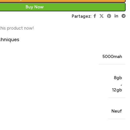
Buy Now
Partagez:
his product now!
chniques
5000mah
8gb
,
12gb
Neuf