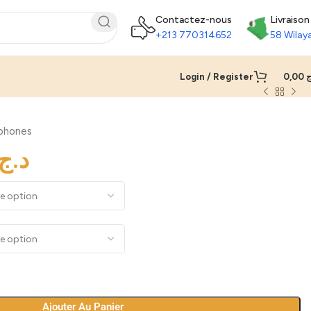
Contactez-nous
Livraison
+213 770314652
58 Wilay
Login / Register
0,00
ج
phones
د.ج
Ajouter Au Panier