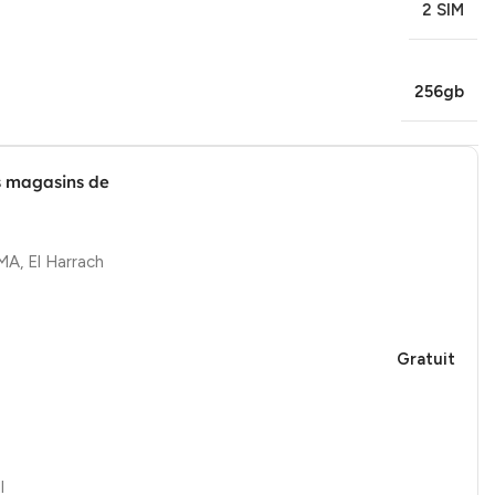
2 SIM
256gb
s magasins de
, El Harrach
Gratuit
l