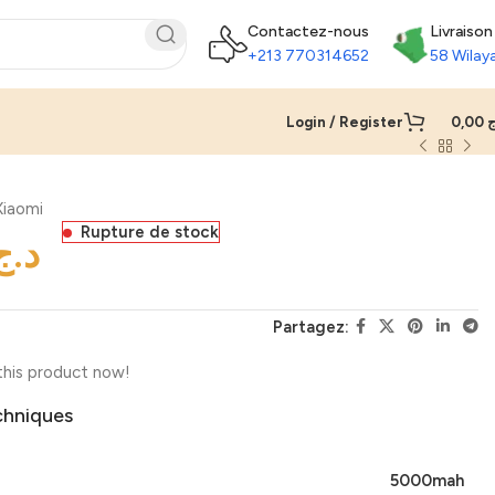
Contactez-nous
Livraison
+213 770314652
58 Wilay
Login / Register
0,00
ج
Xiaomi
Rupture de stock
د.ج
Partagez:
this product now!
chniques
5000mah