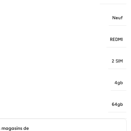
Neuf
REDMI
2 SIM
4gb
64gb
s magasins de