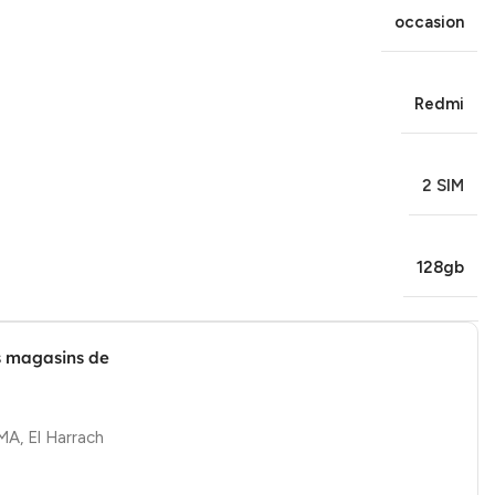
occasion
Redmi
2 SIM
128gb
s magasins de
, El Harrach