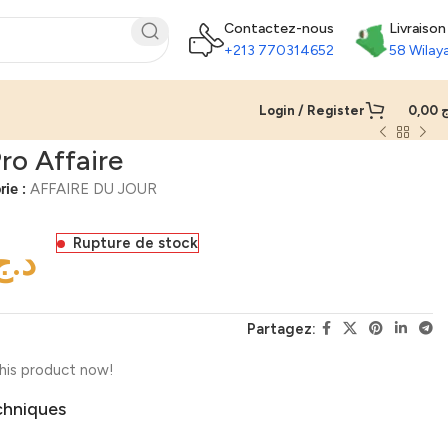
Contactez-nous
Livraison
+213 770314652
58 Wilay
Login / Register
0,00
ج
ro Affaire
ie :
AFFAIRE DU JOUR
Rupture de stock
د.ج
Partagez:
his product now!
chniques