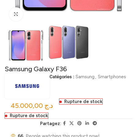
Click to enlarge
Samsung Galaxy F36
Catégories :
Samsung
,
Smartphones
Rupture de stock
د.ج
Rupture de stock
Partagez:
66
People watching this product now!