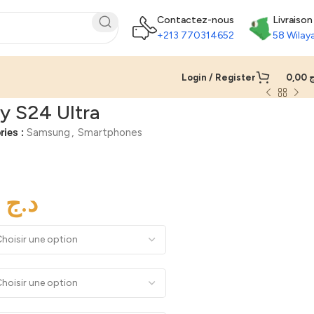
Contactez-nous
Livraison
+213 770314652
58 Wilay
Login / Register
0,00
ج
y S24 Ultra
ries :
Samsung
,
Smartphones
د.ج