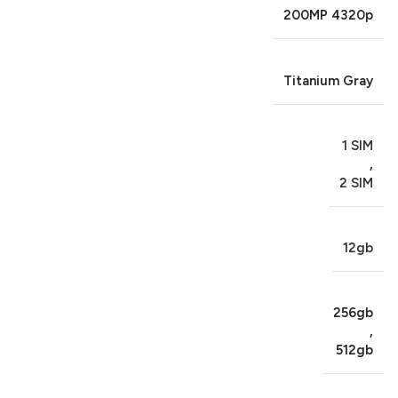
200MP 4320p
Titanium Gray
1 SIM
,
2 SIM
12gb
256gb
,
512gb