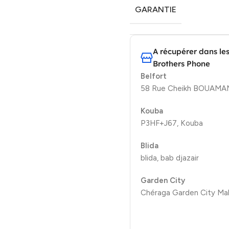
GARANTIE
A récupérer dans le
Brothers Phone
Belfort
58 Rue Cheikh BOUAMAMA
Kouba
P3HF+J67, Kouba
Blida
blida, bab djazair
Garden City
Chéraga Garden City Mal