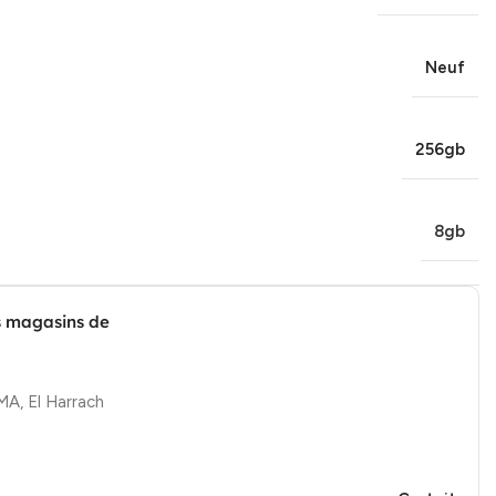
Neuf
256gb
8gb
s magasins de
, El Harrach