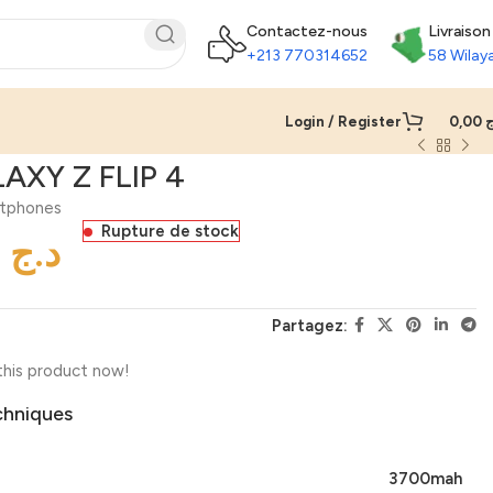
Contactez-nous
Livraison
+213 770314652
58 Wilay
Login / Register
0,00
ج
XY Z FLIP 4
tphones
Rupture de stock
د.ج
Partagez:
this product now!
chniques
3700mah