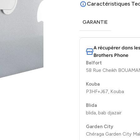
Caractéristiques Te
GARANTIE
A récupérer dans le
Brothers Phone
Belfort
58 Rue Cheikh BOUAMAMA
Kouba
P3HF+J67, Kouba
Blida
blida, bab djazair
Garden City
Chéraga Garden City Mal