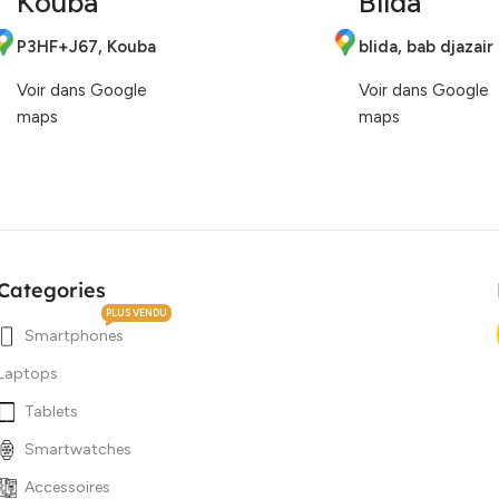
Kouba
Blida
P3HF+J67, Kouba
blida, bab djazair
Voir dans Google
Voir dans Google
maps
maps
Categories
PLUS VENDU
Smartphones
Laptops
Tablets
Smartwatches
Accessoires