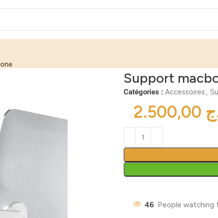
hone
Support macbo
Catégories :
Accessoires
,
Su
ج
46
People watching 