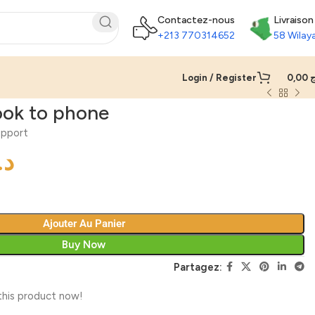
Contactez-nous
Livraison
+213 770314652
58 Wilay
Login / Register
0,00
ج
ok to phone
pport
د.
Ajouter Au Panier
Buy Now
Partagez:
this product now!