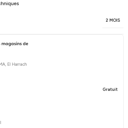
chniques
2 MOIS
s magasins de
, El Harrach
Gratuit
l