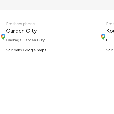
Brothers phone
Bro
Garden City
Ko
Chéraga Garden City
P3H
Voir dans Google maps
Voir