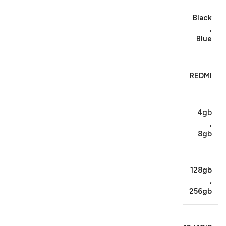
Black
,
Blue
REDMI
4gb
,
8gb
128gb
,
256gb