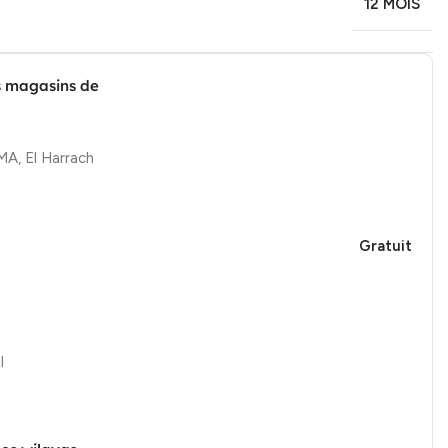
12 MOIS
s magasins de
, El Harrach
Gratuit
l