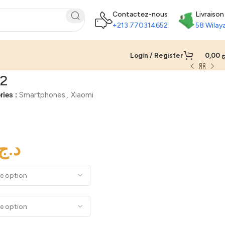
Contactez-nous
Livraison
+213 770314652
58 Wilay
Login / Register
0,00
ج
12
ries :
Smartphones
,
Xiaomi
د.ج