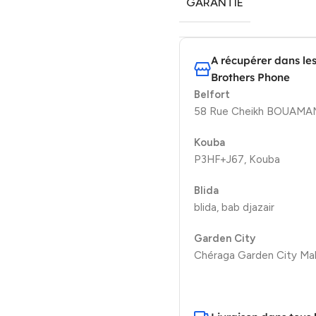
GARANTIE
A récupérer dans le
Brothers Phone
Belfort
58 Rue Cheikh BOUAMAMA
Kouba
P3HF+J67, Kouba
Blida
blida, bab djazair
Garden City
Chéraga Garden City Mal