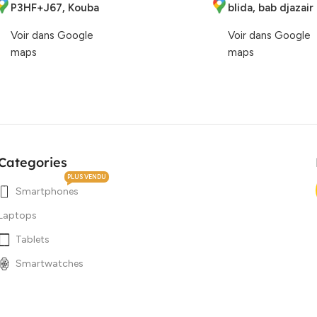
P3HF+J67, Kouba
blida, bab djazair
Voir dans Google
Voir dans Google
maps
maps
Categories
PLUS VENDU
Smartphones
Laptops
Tablets
Smartwatches
Accessoires
Affaire du jour