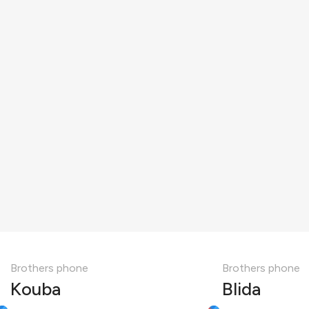
Brothers phone
Brothers phone
Kouba
Blida