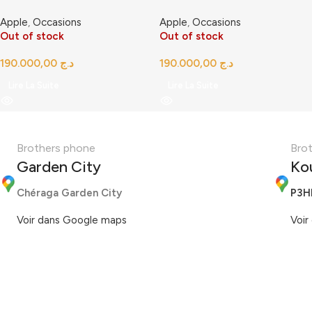
Apple
,
Occasions
Apple
,
Occasions
Out of stock
Out of stock
د.ج
د.ج
Lire La Suite
Lire La Suite
Brothers phone
Bro
Garden City
Ko
Chéraga Garden City
P3H
Voir dans Google maps
Voir