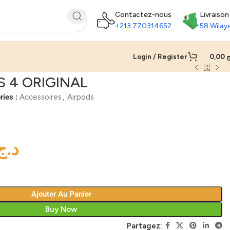
Contactez-nous
Livraison
+213 770314652
58 Wilay
Login / Register
0,00
ج
S 4 ORIGINAL
ries :
Accessoires
,
Airpods
د.ج
Ajouter Au Panier
Buy Now
Partagez: