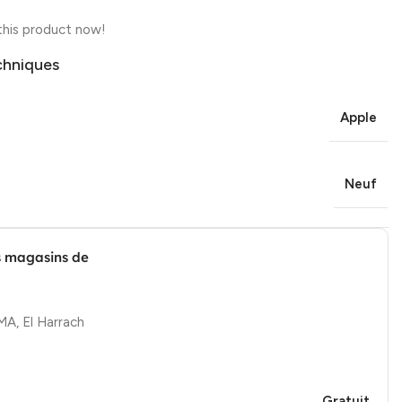
this product now!
chniques
Apple
Neuf
s magasins de
, El Harrach
Gratuit