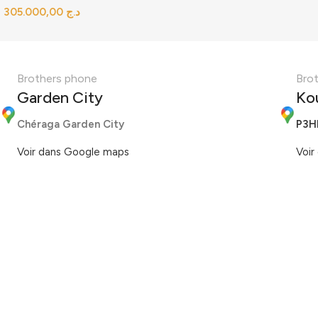
د.ج
Brothers phone
Bro
Garden City
Ko
Chéraga Garden City
P3H
Voir dans Google maps
Voir