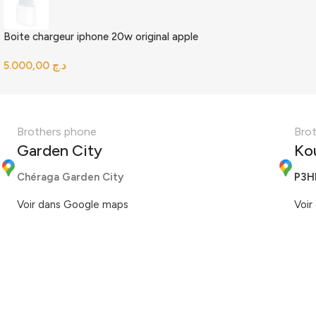
Boite chargeur iphone 20w original apple
د.ج
Brothers phone
Bro
Garden City
Ko
Chéraga Garden City
P3H
Voir dans Google maps
Voir