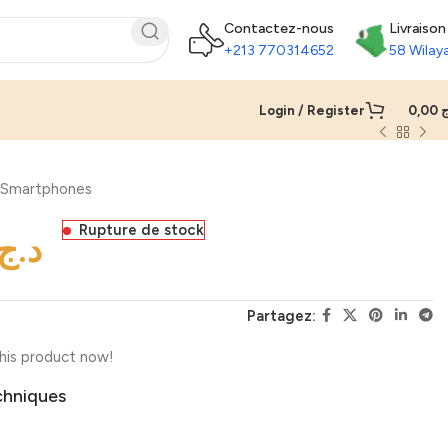
Contactez-nous
Livraison
+213 770314652
58 Wilay
Login / Register
0,00
ج
Smartphones
Rupture de stock
د.ج
Partagez:
his product now!
chniques