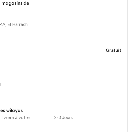
s magasins de
, El Harrach
Gratuit
l
les wilayas
 livrera à votre
2-3 Jours