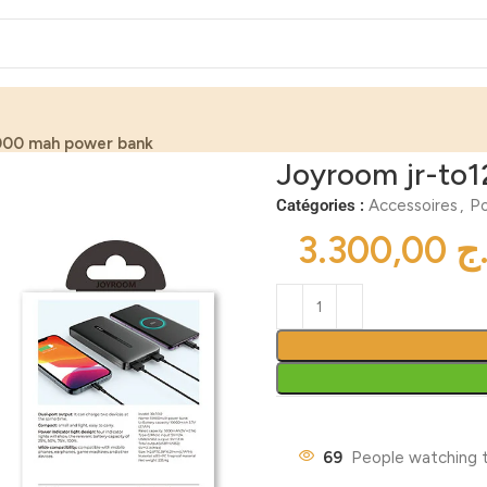
000 mah power bank
Joyroom jr-to
Catégories :
Accessoires
,
P
ج
69
People watching t