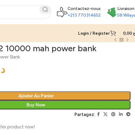
Contactez-nous
Livraison
+213 770314652
58 Wilay
Login / Register
0,00
ج
12 10000 mah power bank
ower Bank
د.
Ajouter Au Panier
Buy Now
Partagez:
his product now!