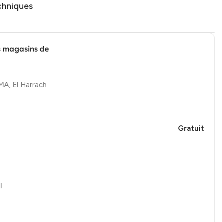
chniques
s magasins de
, El Harrach
Gratuit
l