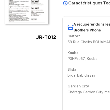
Caractéristiques Te
A récupérer dans le
Brothers Phone
Belfort
58 Rue Cheikh BOUAMAMA
Kouba
P3HF+J67, Kouba
Blida
blida, bab djazair
Garden City
Chéraga Garden City Mal