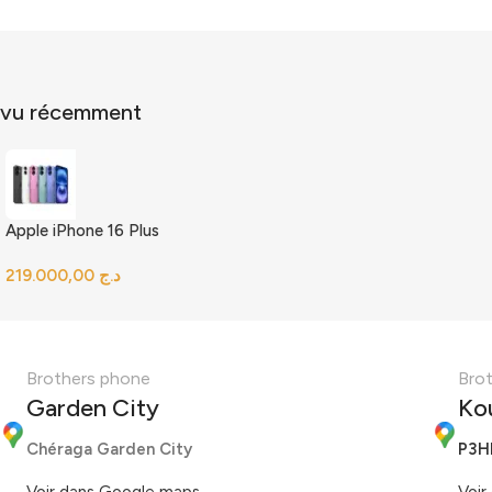
vu récemment
Apple iPhone 16 Plus
د.ج
Brothers phone
Bro
Garden City
Ko
Chéraga Garden City
P3H