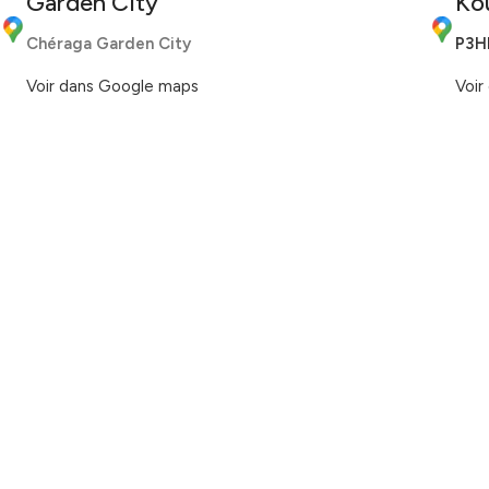
Garden City
Ko
Chéraga Garden City
P3H
Voir dans Google maps
Voir