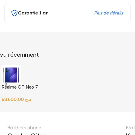
Garantie 1 an
Plus de détails
vu récemment
Realme GT Neo 7
د.ج
Brothers phone
Bro