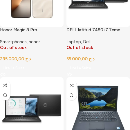
Honor Magic 8 Pro
DELL latitud 7480 i7 7eme
Smartphones
,
honor
Laptop
,
Dell
Out of stock
Out of stock
د.ج
د.ج
Lire La Suite
Lire La Suite