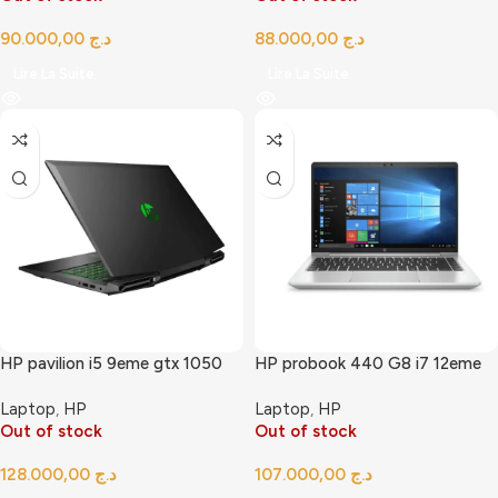
د.ج
د.ج
Lire La Suite
Lire La Suite
HP pavilion i5 9eme gtx 1050
HP probook 440 G8 i7 12eme
Laptop
,
HP
Laptop
,
HP
Out of stock
Out of stock
د.ج
د.ج