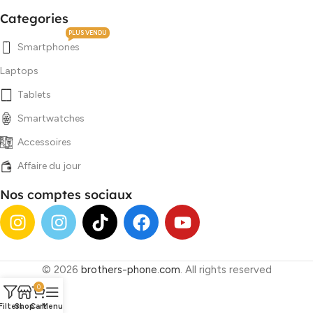
Categories
PLUS VENDU
Smartphones
Laptops
Tablets
Smartwatches
Accessoires
Affaire du jour
Nos comptes sociaux
© 2026
brothers-phone.com
. All rights reserved
0
Filters
Shop
Cart
Menu