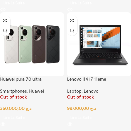
Lire La Suite
Lire La Suite
Huawei pura 70 ultra
Lenovo l14 i7 11eme
Smartphones
,
Huawei
Laptop
,
Lenovo
Out of stock
Out of stock
د.ج
د.ج
Lire La Suite
Lire La Suite